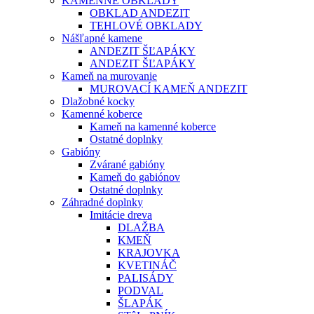
KAMENNÉ OBKLADY
OBKLAD ANDEZIT
TEHLOVÉ OBKLADY
Nášľapné kamene
ANDEZIT ŠĽAPÁKY
ANDEZIT ŠĽAPÁKY
Kameň na murovanie
MUROVACÍ KAMEŇ ANDEZIT
Dlažobné kocky
Kamenné koberce
Kameň na kamenné koberce
Ostatné doplnky
Gabióny
Zvárané gabióny
Kameň do gabiónov
Ostatné doplnky
Záhradné doplnky
Imitácie dreva
DLAŽBA
KMEŇ
KRAJOVKA
KVETINÁČ
PALISÁDY
PODVAL
ŠLAPÁK