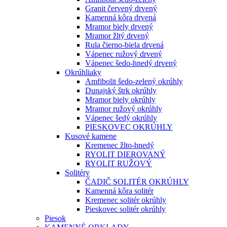
Granit červený drvený
Kamenná kôra drvená
Mramor biely drvený
Mramor žltý drvený
Rula čierno-biela drvená
Vápenec ružový drvený
Vápenec šedo-hnedý drvený
Okrúhliaky
Amfibolit šedo-zelený okrúhly
Dunajský štrk okrúhly
Mramor biely okrúhly
Mramor ružový okrúhly
Vápenec šedý okrúhly
PIESKOVEC OKRÚHLY
Kusové kamene
Kremenec žlto-hnedý
RYOLIT DIEROVANÝ
RYOLIT RUŽOVÝ
Solitéry
ČADIČ SOLITÉR OKRÚHLY
Kamenná kôra solitér
Kremenec solitér okrúhly
Pieskovec solitér okrúhly
Piesok