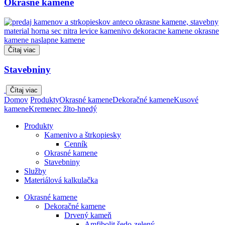
Okrasné kamene
Čítaj viac
Stavebniny
Čítaj viac
Domov
Produkty
Okrasné kamene
Dekoračné kamene
Kusové
kamene
Kremenec žlto-hnedý
Produkty
Kamenivo a štrkopiesky
Cenník
Okrasné kamene
Stavebniny
Služby
Materiálová kalkulačka
Okrasné kamene
Dekoračné kamene
Drvený kameň
Amfibolit šedo-zelený