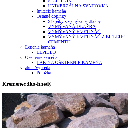
STôL, PNÍK
UNIVERZÁLNA SVAHOVKA
Imitácie kameňa
Ostatné doplnky
Šľapáky z vymývanej dlažby
VYMÝVANÁ DLAŽBA
VYMÝVANÝ KVETINÁČ
VYMÝVANÝ KVETINÁČ Z BIELEHO
CEMENTU
Lepenie kameňa
LEPIDLO
Ošetrenie kameňa
LAK NA OŠETRENIE KAMEŇA
akcia/výpredaj
Položka
Kremenec žlto-hnedý